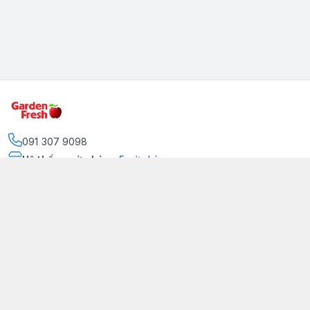
091 307 9098
Hệ thống cửa hàng
:
5
cửa hàng
https://www.facebook.com/GradenFreshBD/
093 378 2399
traicaynhapkhau098@gmail.com
Kênh Truyền Thông Garden Fresh
Youtube Official
Tiktok Official
© 2026
gardenfreshpremium