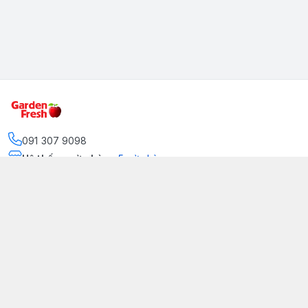
091 307 9098
Hệ thống cửa hàng
:
5
cửa hàng
https://www.facebook.com/GradenFreshBD/
093 378 2399
traicaynhapkhau098@gmail.com
Kênh Truyền Thông Garden Fresh
Youtube Official
Tiktok Official
© 2026
gardenfreshpremium