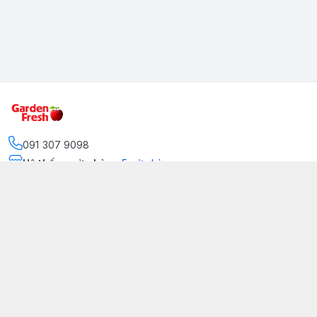
091 307 9098
Hệ thống cửa hàng
:
5
cửa hàng
https://www.facebook.com/GradenFreshBD/
093 378 2399
traicaynhapkhau098@gmail.com
Kênh Truyền Thông Garden Fresh
Youtube Official
Tiktok Official
© 2026
gardenfreshpremium