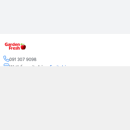
091 307 9098
Hệ thống cửa hàng
:
5
cửa hàng
https://www.facebook.com/GradenFreshBD/
093 378 2399
traicaynhapkhau098@gmail.com
Kênh Truyền Thông Garden Fresh
Youtube Official
Tiktok Official
© 2026
gardenfreshpremium