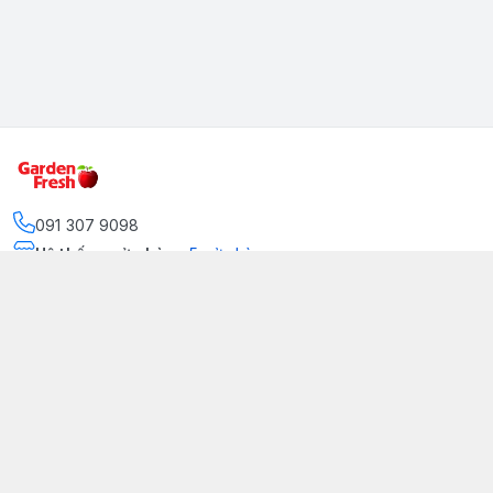
091 307 9098
Hệ thống cửa hàng
:
5
cửa hàng
https://www.facebook.com/GradenFreshBD/
093 378 2399
traicaynhapkhau098@gmail.com
Kênh Truyền Thông Garden Fresh
Youtube Official
Tiktok Official
© 2026
gardenfreshpremium