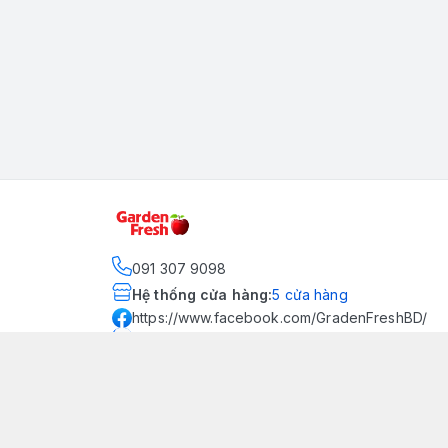
091 307 9098
Hệ thống cửa hàng
:
5
cửa hàng
https://www.facebook.com/GradenFreshBD/
093 378 2399
traicaynhapkhau098@gmail.com
Kênh Truyền Thông Garden
Fresh
Youtube Official