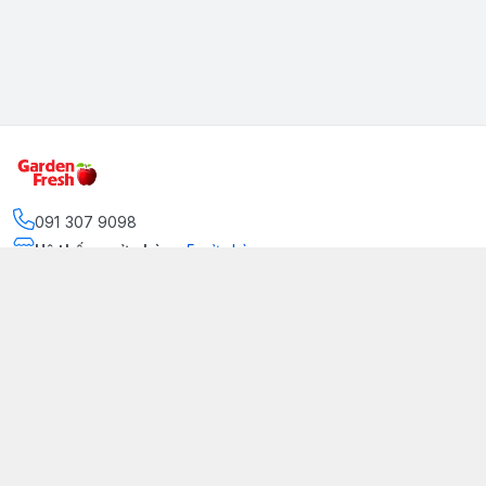
091 307 9098
Hệ thống cửa hàng
:
5
cửa hàng
https://www.facebook.com/GradenFreshBD/
093 378 2399
traicaynhapkhau098@gmail.com
Kênh Truyền Thông Garden Fresh
Youtube Official
Tiktok Official
© 2026
gardenfreshpremium