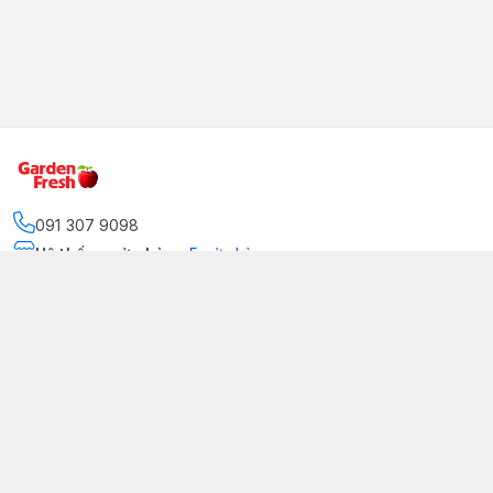
091 307 9098
Hệ thống cửa hàng
:
5
cửa hàng
https://www.facebook.com/GradenFreshBD/
093 378 2399
traicaynhapkhau098@gmail.com
Kênh Truyền Thông Garden Fresh
Youtube Official
Tiktok Official
© 2026
gardenfreshpremium