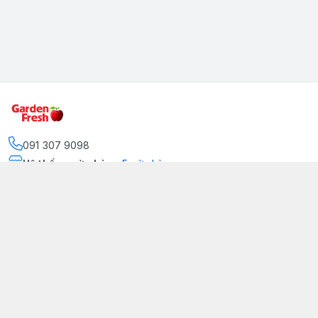
091 307 9098
Hệ thống cửa hàng
:
5
cửa hàng
https://www.facebook.com/GradenFreshBD/
093 378 2399
traicaynhapkhau098@gmail.com
Kênh Truyền Thông Garden Fresh
Youtube Official
Tiktok Official
© 2026
gardenfreshpremium