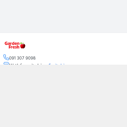
091 307 9098
Hệ thống cửa hàng
:
5
cửa hàng
https://www.facebook.com/GradenFreshBD/
093 378 2399
traicaynhapkhau098@gmail.com
Kênh Truyền Thông Garden Fresh
Youtube Official
Tiktok Official
© 2026
gardenfreshpremium