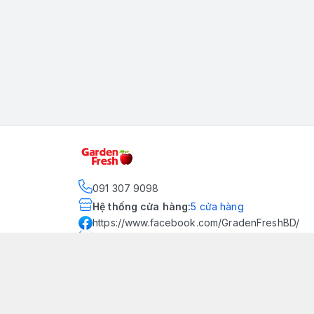
091 307 9098
Hệ thống cửa hàng
:
5
cửa hàng
https://www.facebook.com/GradenFreshBD/
093 378 2399
traicaynhapkhau098@gmail.com
Kênh Truyền Thông Garden
Fresh
Youtube Official