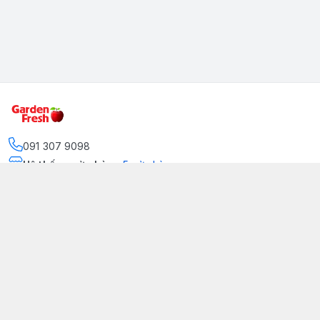
091 307 9098
Hệ thống cửa hàng
:
5
cửa hàng
https://www.facebook.com/GradenFreshBD/
093 378 2399
traicaynhapkhau098@gmail.com
Kênh Truyền Thông Garden Fresh
Youtube Official
Tiktok Official
© 2026
gardenfreshpremium