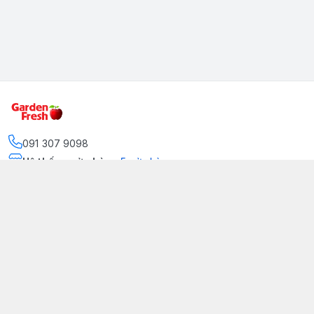
091 307 9098
Hệ thống cửa hàng
:
5
cửa hàng
https://www.facebook.com/GradenFreshBD/
093 378 2399
traicaynhapkhau098@gmail.com
Kênh Truyền Thông Garden Fresh
Youtube Official
Tiktok Official
© 2026
gardenfreshpremium