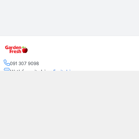
091 307 9098
Hệ thống cửa hàng
:
5
cửa hàng
https://www.facebook.com/GradenFreshBD/
093 378 2399
traicaynhapkhau098@gmail.com
Kênh Truyền Thông Garden Fresh
Youtube Official
Tiktok Official
© 2026
gardenfreshpremium