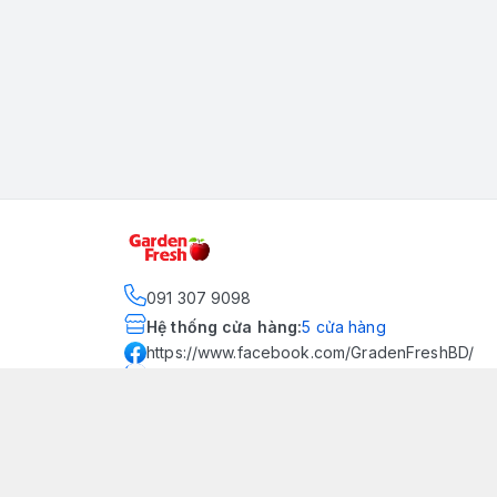
091 307 9098
Hệ thống cửa hàng
:
5
cửa hàng
https://www.facebook.com/GradenFreshBD/
093 378 2399
traicaynhapkhau098@gmail.com
Kênh Truyền Thông Garden
Fresh
Youtube Official