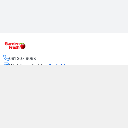
091 307 9098
Hệ thống cửa hàng
:
5
cửa hàng
https://www.facebook.com/GradenFreshBD/
093 378 2399
traicaynhapkhau098@gmail.com
Kênh Truyền Thông Garden Fresh
Youtube Official
Tiktok Official
© 2026
gardenfreshpremium