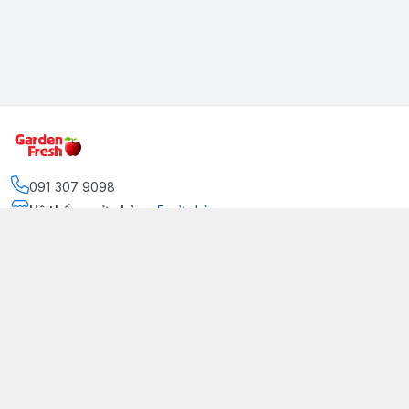
091 307 9098
Hệ thống cửa hàng
:
5
cửa hàng
https://www.facebook.com/GradenFreshBD/
093 378 2399
traicaynhapkhau098@gmail.com
Kênh Truyền Thông Garden Fresh
Youtube Official
Tiktok Official
© 2026
gardenfreshpremium