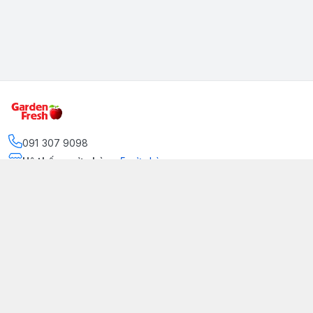
091 307 9098
Hệ thống cửa hàng
:
5
cửa hàng
https://www.facebook.com/GradenFreshBD/
093 378 2399
traicaynhapkhau098@gmail.com
Kênh Truyền Thông Garden Fresh
Youtube Official
Tiktok Official
© 2026
gardenfreshpremium