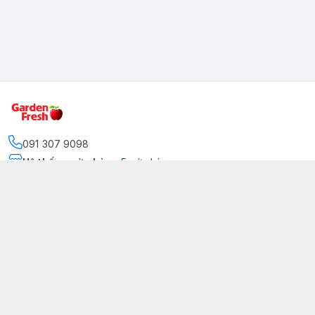
091 307 9098
Hệ thống cửa hàng
:
5
cửa hàng
https://www.facebook.com/GradenFreshBD/
093 378 2399
traicaynhapkhau098@gmail.com
Kênh Truyền Thông Garden Fresh
Youtube Official
Tiktok Official
© 2026
gardenfreshpremium