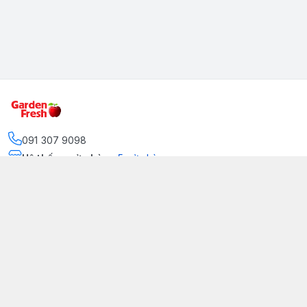
091 307 9098
Hệ thống cửa hàng
:
5
cửa hàng
https://www.facebook.com/GradenFreshBD/
093 378 2399
traicaynhapkhau098@gmail.com
Kênh Truyền Thông Garden Fresh
Youtube Official
Tiktok Official
© 2026
gardenfreshpremium