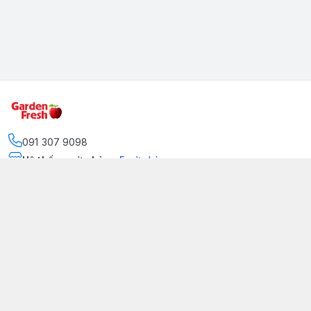
091 307 9098
Hệ thống cửa hàng
:
5
cửa hàng
https://www.facebook.com/GradenFreshBD/
093 378 2399
traicaynhapkhau098@gmail.com
Kênh Truyền Thông Garden Fresh
Youtube Official
Tiktok Official
© 2026
gardenfreshpremium