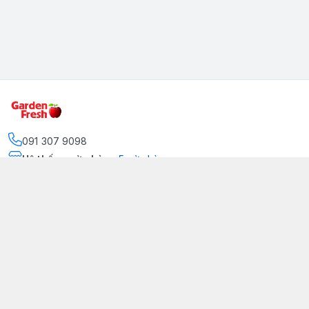
091 307 9098
Hệ thống cửa hàng
:
5
cửa hàng
https://www.facebook.com/GradenFreshBD/
093 378 2399
traicaynhapkhau098@gmail.com
Kênh Truyền Thông Garden Fresh
Youtube Official
Tiktok Official
© 2026
gardenfreshpremium