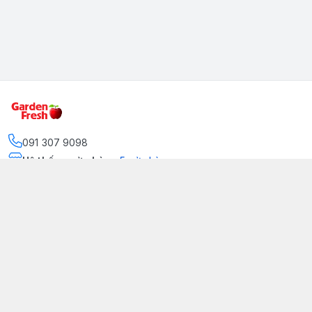
091 307 9098
Hệ thống cửa hàng
:
5
cửa hàng
https://www.facebook.com/GradenFreshBD/
093 378 2399
traicaynhapkhau098@gmail.com
Kênh Truyền Thông Garden Fresh
Youtube Official
Tiktok Official
© 2026
gardenfreshpremium