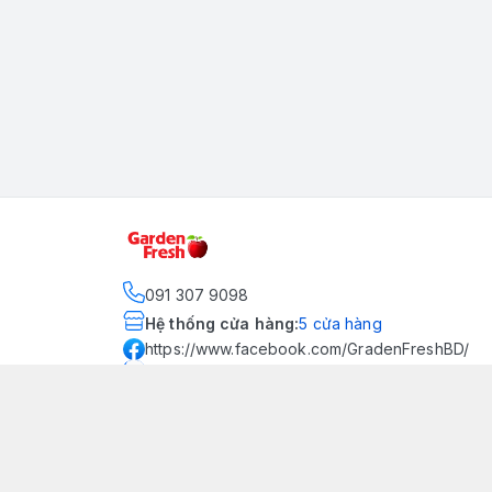
091 307 9098
Hệ thống cửa hàng
:
5
cửa hàng
https://www.facebook.com/GradenFreshBD/
093 378 2399
traicaynhapkhau098@gmail.com
Kênh Truyền Thông Garden
Fresh
Youtube Official