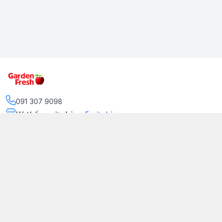
091 307 9098
Hệ thống cửa hàng
:
5
cửa hàng
https://www.facebook.com/GradenFreshBD/
093 378 2399
traicaynhapkhau098@gmail.com
Kênh Truyền Thông Garden Fresh
Youtube Official
Tiktok Official
© 2026
gardenfreshpremium