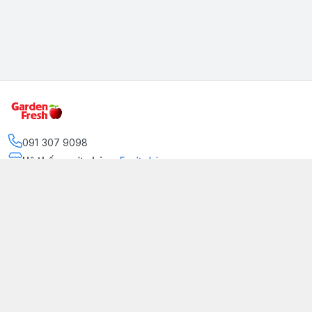
091 307 9098
Hệ thống cửa hàng
:
5
cửa hàng
https://www.facebook.com/GradenFreshBD/
093 378 2399
traicaynhapkhau098@gmail.com
Kênh Truyền Thông Garden Fresh
Youtube Official
Tiktok Official
© 2026
gardenfreshpremium