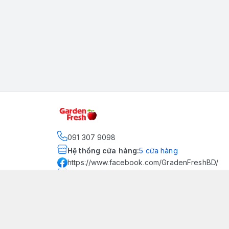
091 307 9098
Hệ thống cửa hàng
:
5
cửa hàng
https://www.facebook.com/GradenFreshBD/
093 378 2399
traicaynhapkhau098@gmail.com
Kênh Truyền Thông Garden
Fresh
Youtube Official