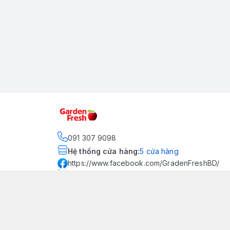
091 307 9098
Hệ thống cửa hàng
:
5
cửa hàng
https://www.facebook.com/GradenFreshBD/
093 378 2399
traicaynhapkhau098@gmail.com
Kênh Truyền Thông Garden
Fresh
Youtube Official