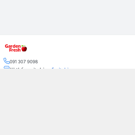
091 307 9098
Hệ thống cửa hàng
:
5
cửa hàng
https://www.facebook.com/GradenFreshBD/
093 378 2399
traicaynhapkhau098@gmail.com
Kênh Truyền Thông Garden Fresh
Youtube Official
Tiktok Official
© 2026
gardenfreshpremium