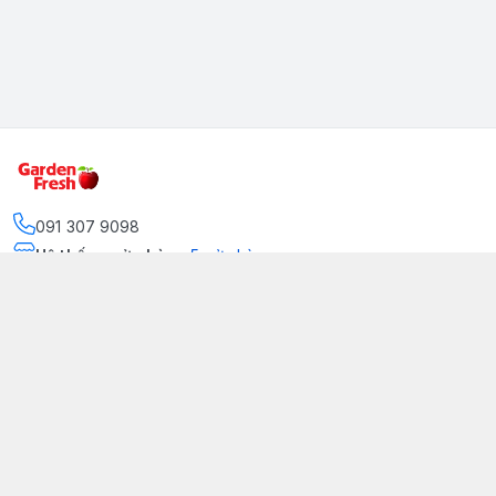
091 307 9098
Hệ thống cửa hàng
:
5
cửa hàng
https://www.facebook.com/GradenFreshBD/
093 378 2399
traicaynhapkhau098@gmail.com
Kênh Truyền Thông Garden Fresh
Youtube Official
Tiktok Official
© 2026
gardenfreshpremium