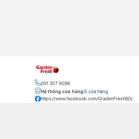
091 307 9098
Hệ thống cửa hàng
:
5
cửa hàng
https://www.facebook.com/GradenFreshBD/
093 378 2399
traicaynhapkhau098@gmail.com
Kênh Truyền Thông Garden
Fresh
Youtube Official