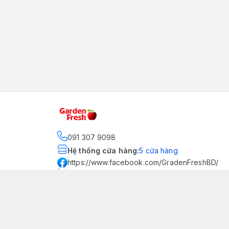
091 307 9098
Hệ thống cửa hàng
:
5
cửa hàng
https://www.facebook.com/GradenFreshBD/
093 378 2399
traicaynhapkhau098@gmail.com
Kênh Truyền Thông Garden
Fresh
Youtube Official