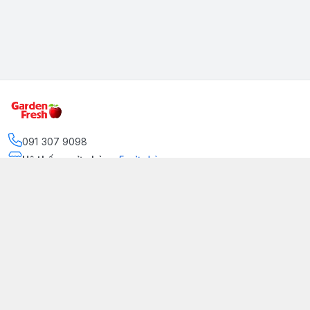
091 307 9098
Hệ thống cửa hàng
:
5
cửa hàng
https://www.facebook.com/GradenFreshBD/
093 378 2399
traicaynhapkhau098@gmail.com
Kênh Truyền Thông Garden Fresh
Youtube Official
Tiktok Official
© 2026
gardenfreshpremium