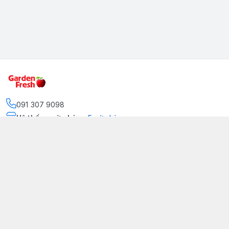
091 307 9098
Hệ thống cửa hàng
:
5
cửa hàng
https://www.facebook.com/GradenFreshBD/
093 378 2399
traicaynhapkhau098@gmail.com
Kênh Truyền Thông Garden Fresh
Youtube Official
Tiktok Official
© 2026
gardenfreshpremium