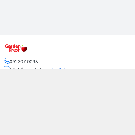
091 307 9098
Hệ thống cửa hàng
:
5
cửa hàng
https://www.facebook.com/GradenFreshBD/
093 378 2399
traicaynhapkhau098@gmail.com
Kênh Truyền Thông Garden Fresh
Youtube Official
Tiktok Official
© 2026
gardenfreshpremium