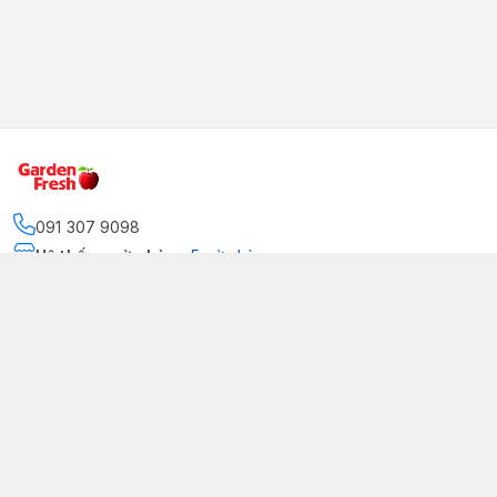
091 307 9098
Hệ thống cửa hàng
:
5
cửa hàng
https://www.facebook.com/GradenFreshBD/
093 378 2399
traicaynhapkhau098@gmail.com
Kênh Truyền Thông Garden Fresh
Youtube Official
Tiktok Official
© 2026
gardenfreshpremium