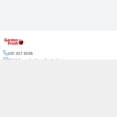
091 307 9098
Hệ thống cửa hàng
:
5
cửa hàng
https://www.facebook.com/GradenFreshBD/
093 378 2399
traicaynhapkhau098@gmail.com
Kênh Truyền Thông Garden Fresh
Youtube Official
Tiktok Official
© 2026
gardenfreshpremium