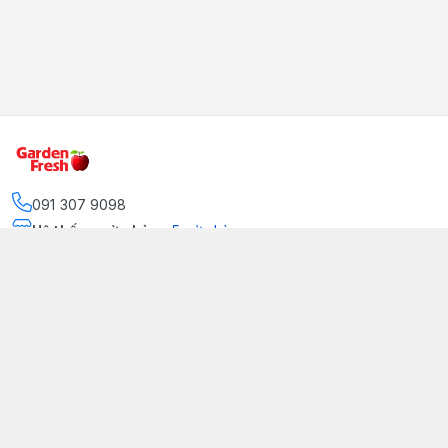
091 307 9098
Hệ thống cửa hàng
:
5
cửa hàng
https://www.facebook.com/GradenFreshBD/
093 378 2399
traicaynhapkhau098@gmail.com
Kênh Truyền Thông Garden Fresh
Youtube Official
Tiktok Official
© 2026
gardenfreshpremium