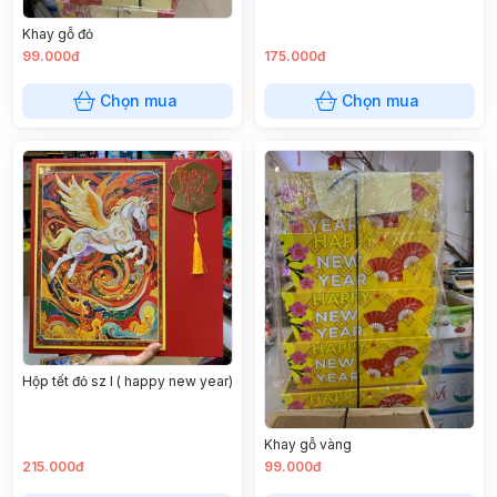
Khay gỗ đỏ
99.000đ
175.000đ
Chọn mua
Chọn mua
Hộp tết đỏ sz l ( happy new year)
Khay gỗ vàng
215.000đ
99.000đ