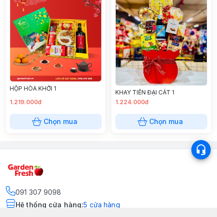
HỘP HÒA KHỞI 1
KHAY TIỀN ĐẠI CÁT 1
1.219.000đ
1.224.000đ
Chọn mua
Chọn mua
091 307 9098
Hệ thống cửa hàng
:
5
cửa hàng
https://www.facebook.com/GradenFreshBD/