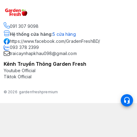
091 307 9098
Hệ thống cửa hàng
:
5
cửa hàng
https://www.facebook.com/GradenFreshBD/
093 378 2399
traicaynhapkhau098@gmail.com
Kênh Truyền Thông Garden Fresh
Youtube Official
Tiktok Official
© 2026
gardenfreshpremium