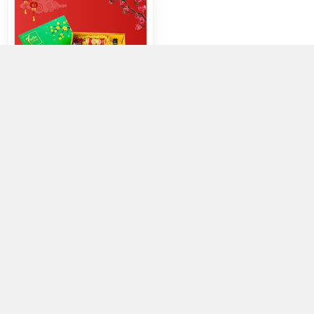
HỘP HÒA KHỞI 1
1.219.000đ
Chọn mua
091 307 9098
Hệ thống cửa hàng
:
5
cửa hàng
https://www.facebook.com/GradenFreshBD/