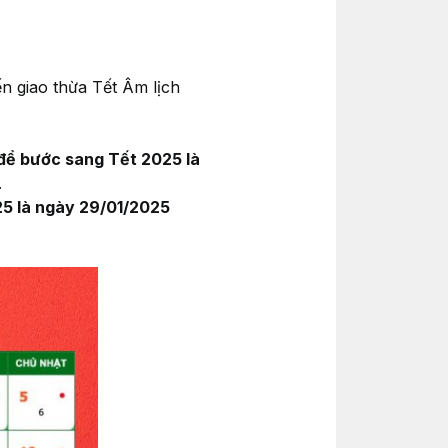
n giao thừa Tết Âm lịch
để bước sang Tết 2025 là
.
25 là ngày 29/01/2025