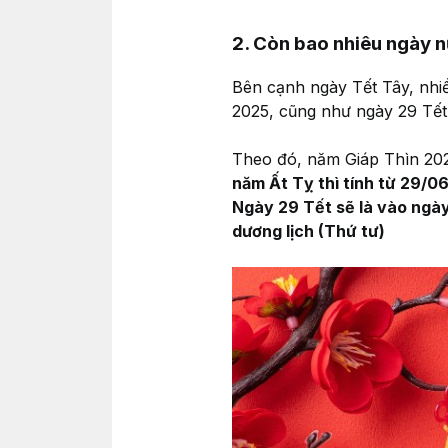
2.
Còn bao nhiêu ngày n
Bên cạnh ngày Tết Tây, nhi
2025, cũng như ngày 29 Tết 
Theo đó, năm Giáp Thìn 202
năm Ất Tỵ thì tính từ 29/0
Ngày 29 Tết sẽ là vào ngày
dương lịch (Thứ tư)