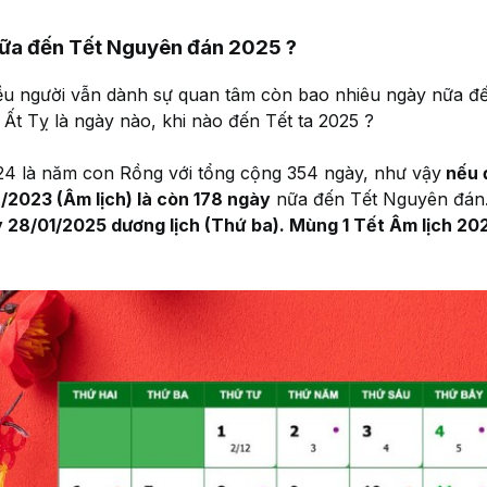
ữa đến Tết Nguyên đán 2025 ?
ều người vẫn dành sự quan tâm còn bao nhiêu ngày nữa đế
Ất Tỵ là ngày nào, khi nào đến Tết ta 2025 ?
4 là năm con Rồng với tổng cộng 354 ngày, như vậy
nếu 
6/2023 (Âm lịch) là còn 178 ngày
nữa đến Tết Nguyên đán
 28/01/2025 dương lịch (Thứ ba). Mùng 1 Tết Âm lịch 20