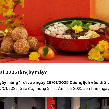
ta) 2025 là ngày mấy?
gày mùng 1 rơi vào ngày 29/01/2025 Dương lịch vào thứ t
0/01/2025. Sau đó, mùng 3 Tết Âm lịch 2025 sẽ nhầm ngày