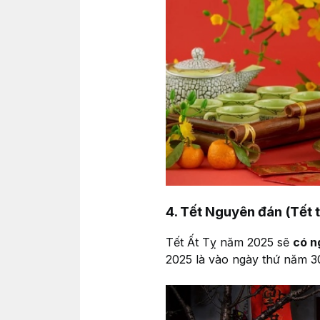
4.
Tết Nguyên đán (Tết 
Tết Ất Tỵ năm 2025 sẽ
có n
2025 là vào ngày thứ năm 3