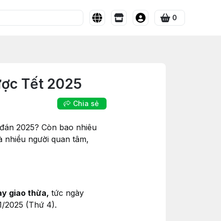
0
ược Tết 2025
Chia sẻ
 đán 2025? Còn bao nhiêu
 nhiều người quan tâm,
y giao thừa,
tức ngày
1/2025 (Thứ 4).