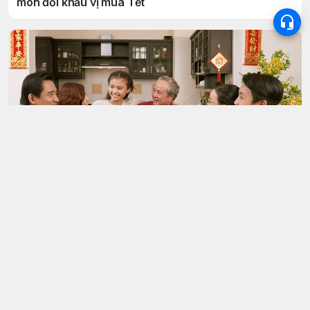
món đổi khẩu vị mùa Tết
Kinh Nghiệm Hay
Người bệnh tiểu đường cần lưu ý ăn uống như thế
nào trong dịp Tết ?