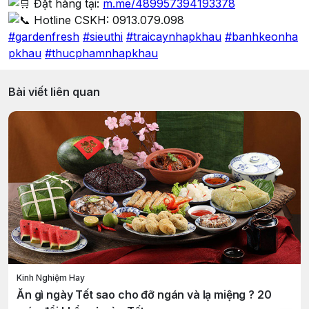
Đặt hàng tại:
m.me/489957394193378
Hotline CSKH: 0913.079.098
#gardenfresh
#sieuthi
#traicaynhapkhau
#banhkeonha
pkhau
#thucphamnhapkhau
Bài viết liên quan
Kinh Nghiệm Hay
Ăn gì ngày Tết sao cho đỡ ngán và lạ miệng ? 20